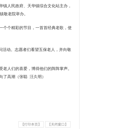
天华镇人民政府、天华镇综合文化站主办，
华镇敬老院举办。
。一个个精彩的节目，一首首经典老歌，使
问活动。志愿者们看望五保老人，并向敬
受老人们的喜爱，博得他们的阵阵掌声。
向了高潮（张聪 汪久明）
【打印本页】
【关闭窗口】