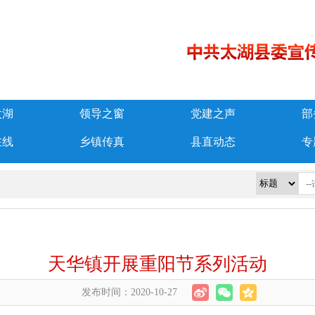
太湖
领导之窗
党建之声
部
在线
乡镇传真
县直动态
专
天华镇开展重阳节系列活动
发布时间：2020-10-27