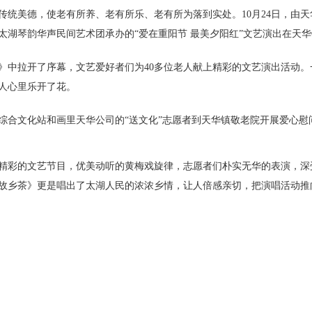
传统美德，使老有所养、老有所乐、老有所为落到实处。10月24日，由
太湖琴韵华声民间艺术团承办的“爱在重阳节 最美夕阳红”文艺演出在天
》中拉开了序幕，文艺爱好者们为40多位老人献上精彩的文艺演出活动
人心里乐开了花。
综合文化站和画里天华公司的“送文化”志愿者到天华镇敬老院开展爱心慰
精彩的文艺节目，优美动听的黄梅戏旋律，志愿者们朴实无华的表演，深
故乡茶》更是唱出了太湖人民的浓浓乡情，让人倍感亲切，把演唱活动推